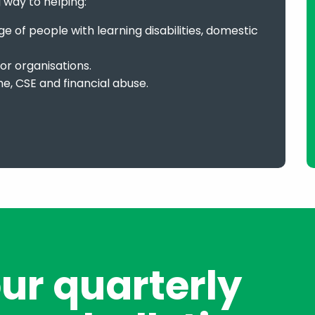
g way to helping:
 of people with learning disabilities, domestic
or organisations.
me, CSE and financial abuse.
our quarterly