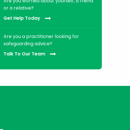
Are you worried about yourself, a friend
or a relative?
Get Help Today
Are you a practitioner looking for
safeguarding advice?
Talk To Our Team