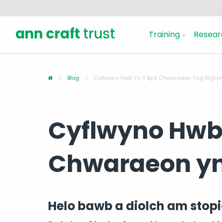
Training
Resear
Blog
Cyflwyno Hwb Yn Y Byd Chwaraeon Yng Nghy
Cyflwyno Hwb
Chwaraeon y
Helo bawb a diolch am stopio