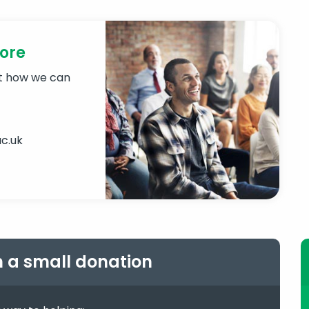
more
ut how we can
c.uk
h a small donation