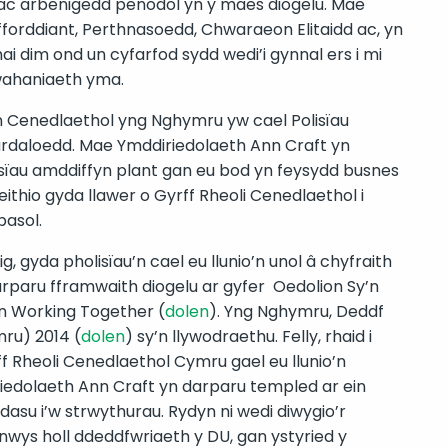
c arbenigedd penodol yn y maes diogelu. Mae
yfforddiant, Perthnasoedd, Chwaraeon Elitaidd ac, yn
i dim ond un cyfarfod sydd wedi’i gynnal ers i mi
wahaniaeth yma.
 Cenedlaethol yng Nghymru yw cael Polisïau
hardaloedd. Mae Ymddiriedolaeth Ann Craft yn
lisïau amddiffyn plant gan eu bod yn feysydd busnes
eithio gyda llawer o Gyrff Rheoli Cenedlaethol i
pasol.
 gyda pholisïau’n cael eu llunio’n unol â chyfraith
arparu fframwaith diogelu ar gyfer Oedolion Sy’n
n Working Together (
dolen
). Yng Nghymru, Deddf
ru) 2014 (
dolen
) sy’n llywodraethu. Felly, rhaid i
f Rheoli Cenedlaethol Cymru gael eu llunio’n
iriedolaeth Ann Craft yn darparu templed ar ein
dasu i’w strwythurau. Rydyn ni wedi diwygio’r
nwys holl ddeddfwriaeth y DU, gan ystyried y