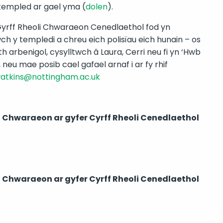
r templed ar gael yma (
dolen
).
Gyrff Rheoli Chwaraeon Cenedlaethol fod yn
h y templedi a chreu eich polisïau eich hunain – os
arbenigol, cysylltwch â Laura, Cerri neu fi yn ‘Hwb
eu mae posib cael gafael arnaf i ar fy rhif
watkins@nottingham.ac.uk
 Chwaraeon ar gyfer Cyrff Rheoli Cenedlaethol
 Chwaraeon ar gyfer Cyrff Rheoli Cenedlaethol