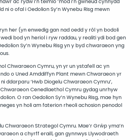
nawr ac rydw i’n teimlo ’mod i’n gwneud cynnydd
 ni o ofal i Oedolion Sy’n Wynebu Risg mewn
yn her (yn enwedig gan nad oedd y rôl yn bodoli
edi bod yn heriol i ryw raddau, y realiti ydi bod gen
r Oedolion Sy’n Wynebu Risg yn y byd chwaraeon yng
ous.
ol Chwaraeon Cymru, yn yr un ystafell ac yn
ando o Uned Amddiffyn Plant mewn Chwaraeon yr
en ni ddarparu ‘Hwb Diogelu Chwaraeon Cymru’,
oli Chwaraeon Cenedlaethol Cymru gydag unrhyw
edolion. O ran Oedolion Sy’n Wynebu Risg, mae hyn
eges yn holi am faterion rheoli achosion penodol
gelu Chwaraeon Strategol Cymru. Mae’r Grŵp yma’n
araeon a chyrff eraill, gan gynnwys Llywodraeth