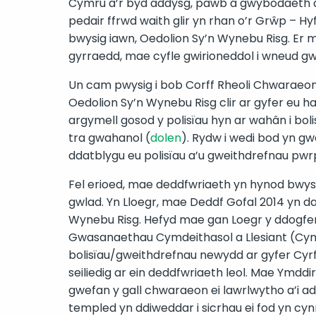
Cymru a’r byd addysg, pawb â gwybodaeth a
pedair ffrwd waith glir yn rhan o’r Grŵp – H
bwysig iawn, Oedolion Sy’n Wynebu Risg. Er ma
gyrraedd, mae cyfle gwirioneddol i wneud g
Un cam pwysig i bob Corff Rheoli Chwaraeon
Oedolion Sy’n Wynebu Risg clir ar gyfer eu 
argymell gosod y polisïau hyn ar wahân i bo
tra gwahanol (
dolen
). Rydw i wedi bod yn gw
ddatblygu eu polisïau a’u gweithdrefnau pwr
Fel erioed, mae deddfwriaeth yn hynod bwysig,
gwlad. Yn Lloegr, mae Deddf Gofal 2014 yn d
Wynebu Risg. Hefyd mae gan Loegr y ddogfe
Gwasanaethau Cymdeithasol a Llesiant (Cym
bolisïau/gweithdrefnau newydd ar gyfer Cyrf
seiliedig ar ein deddfwriaeth leol. Mae Ymdd
gwefan y gall chwaraeon ei lawrlwytho a’i ad
templed yn ddiweddar i sicrhau ei fod yn cyn