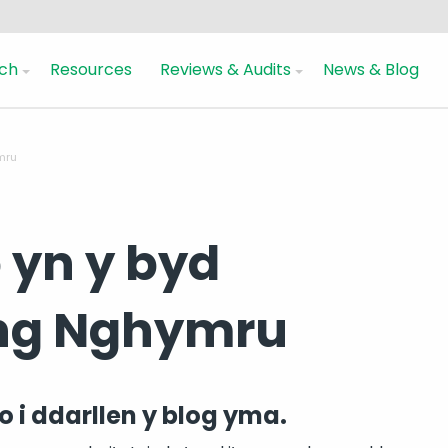
ch
Resources
Reviews & Audits
News & Blog
mru
 yn y byd
ng Nghymru
 i ddarllen y blog yma.