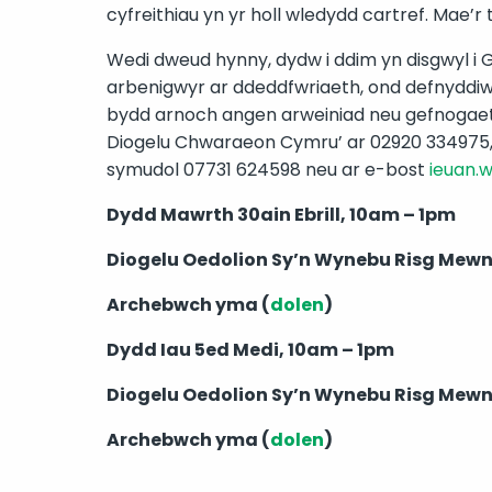
cyfreithiau yn yr holl wledydd cartref. Mae’
Wedi dweud hynny, dydw i ddim yn disgwyl i 
arbenigwyr ar ddeddfwriaeth, ond defnyddiwc
bydd arnoch angen arweiniad neu gefnogaeth 
Diogelu Chwaraeon Cymru’ ar 02920 334975, n
symudol 07731 624598 neu ar e-bost
ieuan.
Dydd Mawrth 30ain Ebrill, 10am – 1pm
Diogelu Oedolion Sy’n Wynebu Risg Mewn
Archebwch yma (
dolen
)
Dydd Iau 5ed Medi, 10am – 1pm
Diogelu Oedolion Sy’n Wynebu Risg Mewn
Archebwch yma (
dolen
)