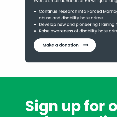
Even a small donation of £5 will go a lon
Continue research into Forced Marriage
abuse and disability hate crime.
Develop new and pioneering training f
Raise awareness of disability hate cri
Make a donation
Sign up for 