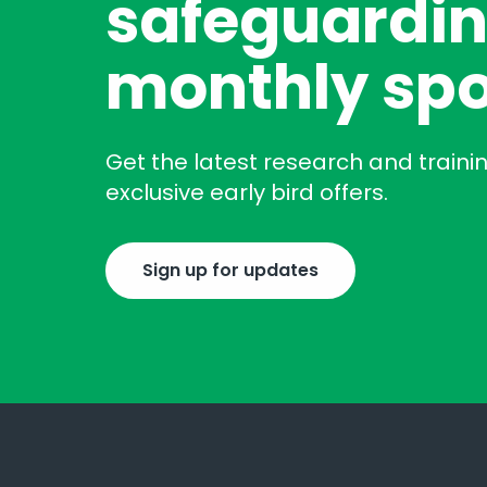
safeguardin
monthly spo
Get the latest research and traini
exclusive early bird offers.
Sign up for updates