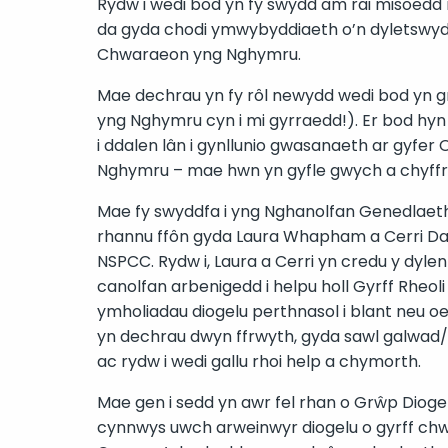
Rydw i wedi bod yn fy swydd am rai misoedd 
da gyda chodi ymwybyddiaeth o’n dyletswydd
Chwaraeon yng Nghymru.
Mae dechrau yn fy rôl newydd wedi bod yn gr
yng Nghymru cyn i mi gyrraedd!). Er bod hyn w
i ddalen lân i gynllunio gwasanaeth ar gyfe
Nghymru – mae hwn yn gyfle gwych a chyffr
Mae fy swyddfa i yng Nghanolfan Genedlaeth
rhannu ffôn gyda Laura Whapham a Cerri D
NSPCC. Rydw i, Laura a Cerri yn credu y dyl
canolfan arbenigedd i helpu holl Gyrff Rhe
ymholiadau diogelu perthnasol i blant neu o
yn dechrau dwyn ffrwyth, gyda sawl galwad/n
ac rydw i wedi gallu rhoi help a chymorth.
Mae gen i sedd yn awr fel rhan o Grŵp Dio
cynnwys uwch arweinwyr diogelu o gyrff chw